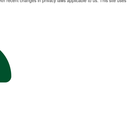
th recent changes in privacy laws applicable to us. This site uses