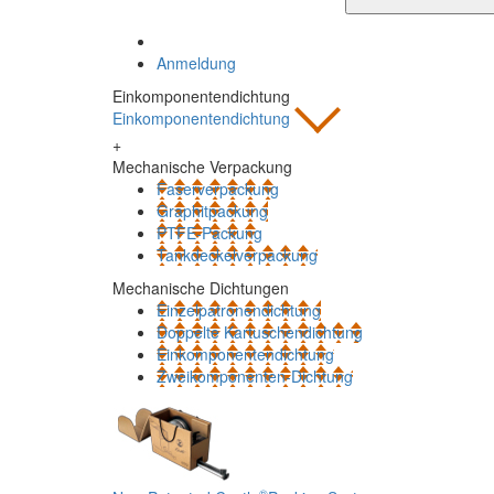
Anmeldung
Einkomponentendichtung
Einkomponentendichtung
+
Mechanische Verpackung
Faserverpackung
Graphitpackung
PTFE-Packung
Tankdeckelverpackung
Mechanische Dichtungen
Einzelpatronendichtung
Doppelte Kartuschendichtung
Einkomponentendichtung
Zweikomponenten-Dichtung
®