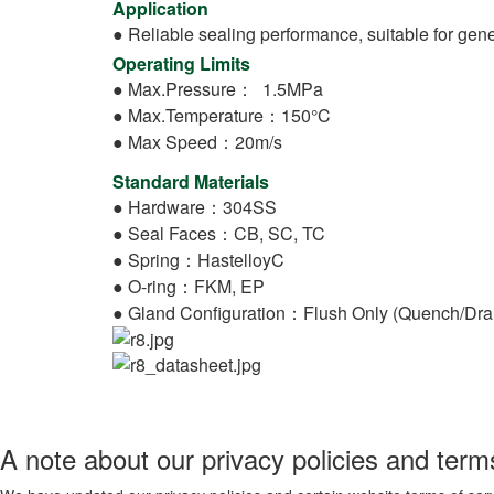
Application
● Reliable sealing performance, suitable for gene
Operating Limits
● Max.Pressure： 1.5MPa
● Max.Temperature：150°C
● Max Speed：20m/s
Standard Materials
● Hardware：304SS
● Seal Faces：CB, SC, TC
● Spring：HastelloyC
● O-ring：FKM, EP
● Gland Configuration：Flush Only (Quench/Drai
A note about our privacy policies and terms