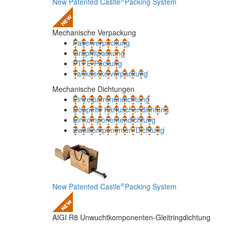
New Patented Castle
Packing System
Mechanische Verpackung
Faserverpackung
Graphitpackung
PTFE-Packung
Tankdeckelverpackung
Mechanische Dichtungen
Einzelpatronendichtung
Doppelte Kartuschendichtung
Einkomponentendichtung
Zweikomponenten-Dichtung
®
New Patented Castle
Packing System
AIGI R8 Unwuchtkomponenten-Gleitringdichtung